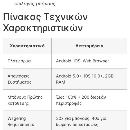
επιλογές μπόνους.
Πίνακας Τεχνικών
Χαρακτηριστικών
Χαρακτηριστικό
Λεπτομέρεια
Πλατφόρμα
Android, iOS, Web Browser
Απαιτήσεις
Android 5.0+, iOS 10.0+, 2GB
Συστήματος
RAM
Μπόνους Πρώτης
Έως 100% + 200 δωρεάν
Κατάθεσης
περιστροφές
Wagering
30x για μπόνους, 40x για
Requirements
δωρεάν περιστροφές