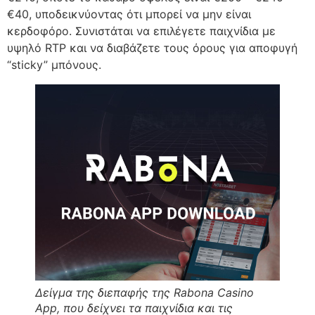
€40, υποδεικνύοντας ότι μπορεί να μην είναι
κερδοφόρο. Συνιστάται να επιλέγετε παιχνίδια με
υψηλό RTP και να διαβάζετε τους όρους για αποφυγή
“sticky” μπόνους.
Δείγμα της διεπαφής της Rabona Casino
App, που δείχνει τα παιχνίδια και τις