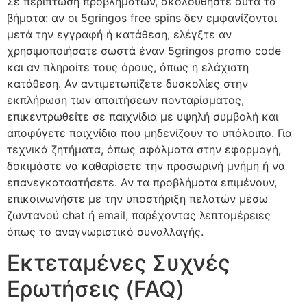
Σε περίπτωση προβλημάτων, ακολουθήστε αυτά τα
βήματα: αν οι 5gringos free spins δεν εμφανίζονται
μετά την εγγραφή ή κατάθεση, ελέγξτε αν
χρησιμοποιήσατε σωστά έναν 5gringos promo code
και αν πληροίτε τους όρους, όπως η ελάχιστη
κατάθεση. Αν αντιμετωπίζετε δυσκολίες στην
εκπλήρωση των απαιτήσεων πονταρίσματος,
επικεντρωθείτε σε παιχνίδια με υψηλή συμβολή και
αποφύγετε παιχνίδια που μηδενίζουν το υπόλοιπο. Για
τεχνικά ζητήματα, όπως σφάλματα στην εφαρμογή,
δοκιμάστε να καθαρίσετε την προσωρινή μνήμη ή να
επανεγκαταστήσετε. Αν τα προβλήματα επιμένουν,
επικοινωνήστε με την υποστήριξη πελατών μέσω
ζωντανού chat ή email, παρέχοντας λεπτομέρειες
όπως το αναγνωριστικό συναλλαγής.
Εκτεταμένες Συχνές
Ερωτήσεις (FAQ)