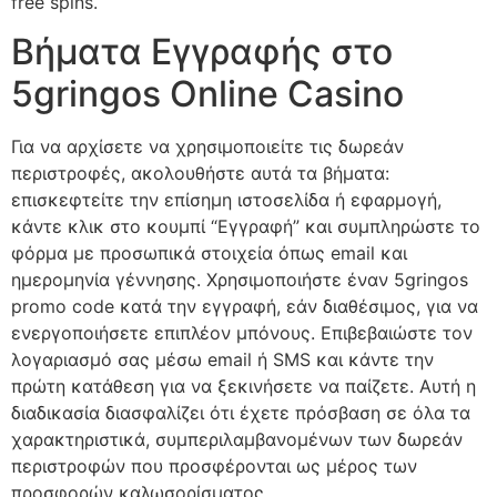
free spins.
Βήματα Εγγραφής στο
5gringos Online Casino
Για να αρχίσετε να χρησιμοποιείτε τις δωρεάν
περιστροφές, ακολουθήστε αυτά τα βήματα:
επισκεφτείτε την επίσημη ιστοσελίδα ή εφαρμογή,
κάντε κλικ στο κουμπί “Εγγραφή” και συμπληρώστε το
φόρμα με προσωπικά στοιχεία όπως email και
ημερομηνία γέννησης. Χρησιμοποιήστε έναν 5gringos
promo code κατά την εγγραφή, εάν διαθέσιμος, για να
ενεργοποιήσετε επιπλέον μπόνους. Επιβεβαιώστε τον
λογαριασμό σας μέσω email ή SMS και κάντε την
πρώτη κατάθεση για να ξεκινήσετε να παίζετε. Αυτή η
διαδικασία διασφαλίζει ότι έχετε πρόσβαση σε όλα τα
χαρακτηριστικά, συμπεριλαμβανομένων των δωρεάν
περιστροφών που προσφέρονται ως μέρος των
προσφορών καλωσορίσματος.