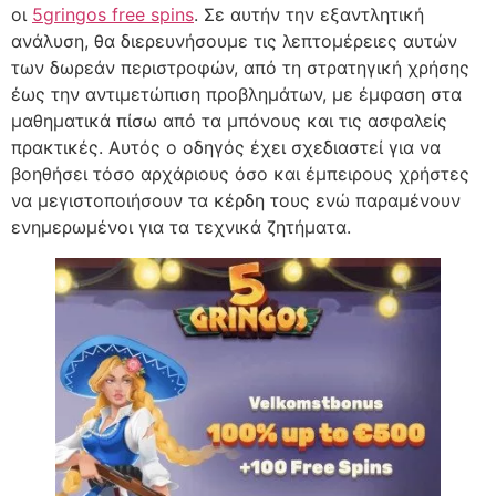
οι
5gringos free spins
. Σε αυτήν την εξαντλητική
ανάλυση, θα διερευνήσουμε τις λεπτομέρειες αυτών
των δωρεάν περιστροφών, από τη στρατηγική χρήσης
έως την αντιμετώπιση προβλημάτων, με έμφαση στα
μαθηματικά πίσω από τα μπόνους και τις ασφαλείς
πρακτικές. Αυτός ο οδηγός έχει σχεδιαστεί για να
βοηθήσει τόσο αρχάριους όσο και έμπειρους χρήστες
να μεγιστοποιήσουν τα κέρδη τους ενώ παραμένουν
ενημερωμένοι για τα τεχνικά ζητήματα.