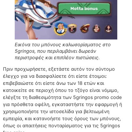
Εικόνα του μπόνους καλωσορίσματος στο
5gringos, που περιλαμβάνει δωρεάν
περιστροφές και επιπλέον πιστώσεις.
Πριν προχωρήσετε, εξετάστε αυτόν τον σύντομο
έλεγχο για να διασφαλίσετε ότι είστε έτοιμοι:
επιβεβαιώστε ότι είστε άνω των 18 ετών και
κατοικείτε σε περιοχή όπου το τζόγο είναι νόμιμο,
ελέγξτε τη διαθεσιμότητα των 5gringos promo code
για πρόσθετα οφέλη, εγκαταστήστε την εφαρμογή ή
χρησιμοποιήστε την ιστοσελίδα για βελτιωμένη
εμπειρία, και κατανοήστε τους όρους των μπόνους,
όπως οι απαιτήσεις πονταρίσματος για τις 5gringos