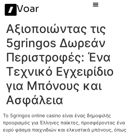
Voar
Αξιοποιώντας τις
5gringos Δωρεάν
Περιστροφές: Ένα
Τεχνικό Εγχειρίδιο
για Μπόνους και
Ασφάλεια
Το 5gringos online casino είναι ένας δημοφιλής
προορισμός για Έλληνες παίκτες, προσφέροντας ένα
ευρύ φάσμα παιχνιδιών και ελκυστικά μπόνους, όπως