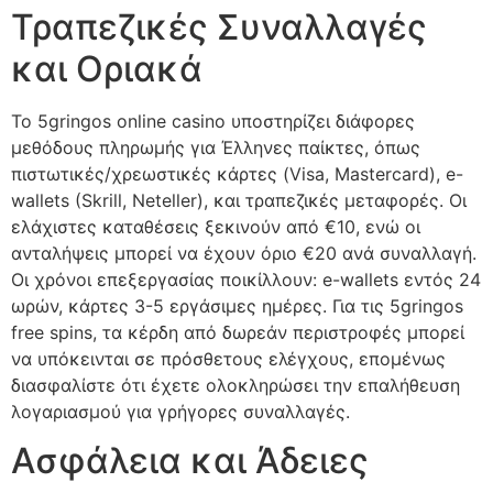
Τραπεζικές Συναλλαγές
και Οριακά
Το 5gringos online casino υποστηρίζει διάφορες
μεθόδους πληρωμής για Έλληνες παίκτες, όπως
πιστωτικές/χρεωστικές κάρτες (Visa, Mastercard), e-
wallets (Skrill, Neteller), και τραπεζικές μεταφορές. Οι
ελάχιστες καταθέσεις ξεκινούν από €10, ενώ οι
ανταλήψεις μπορεί να έχουν όριο €20 ανά συναλλαγή.
Οι χρόνοι επεξεργασίας ποικίλλουν: e-wallets εντός 24
ωρών, κάρτες 3-5 εργάσιμες ημέρες. Για τις 5gringos
free spins, τα κέρδη από δωρεάν περιστροφές μπορεί
να υπόκεινται σε πρόσθετους ελέγχους, επομένως
διασφαλίστε ότι έχετε ολοκληρώσει την επαλήθευση
λογαριασμού για γρήγορες συναλλαγές.
Ασφάλεια και Άδειες