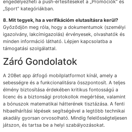
engedélyezheti a push-értesítéseket a „Promóciók” és
„Sport” kategóriákban.
8. Mit tegyek, ha a verifikációm elutasításra kerül?
Győződjön meg róla, hogy a dokumentumok (személyi
igazolvány, lakcímigazolás) érvényesek, olvashatók és
minden információ látható. Lépjen kapcsolatba a
támogatási szolgálattal.
Záró Gondolatok
A 20Bet app átfogó mobilplatformot kínál, amely a
sebességre és a funkcionalitásra összpontosít. A teljes
élmény biztosítása érdekében kritikus fontosságú a
licenc és a biztonsági protokollok megértése, valamint
a bónuszok matematikai hátterének tisztázása. A fenti
hibaelhárítási lépések segítségével a legtöbb technikai
akadály gyorsan orvosolható. Mindig felelősségteljesen
játszon, és tartsa be a helyi szabályozásokat.