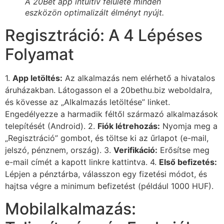
A 20Bet app intuitív felülete minden
eszközön optimalizált élményt nyújt.
Regisztráció: A 4 Lépéses
Folyamat
1.
App letöltés:
Az alkalmazás nem elérhető a hivatalos
áruházakban. Látogasson el a 20bethu.biz weboldalra,
és kövesse az „Alkalmazás letöltése” linket.
Engedélyezze a harmadik féltől származó alkalmazások
telepítését (Android). 2.
Fiók létrehozás:
Nyomja meg a
„Regisztráció” gombot, és töltse ki az űrlapot (e-mail,
jelszó, pénznem, ország). 3.
Verifikáció:
Erősítse meg
e-mail címét a kapott linkre kattintva. 4.
Első befizetés:
Lépjen a pénztárba, válasszon egy fizetési módot, és
hajtsa végre a minimum befizetést (például 1000 HUF).
Mobilalkalmazás: