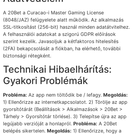
A 20Bet a Curacao-i Master Gaming License
(8048/JAZ) felügyelete alatt működik. Az alkalmazás
SSL-titkosítást (256-bit) használ minden adatátvitelhez.
A felhasználói adatokat a szigorú GDPR előírások
szerint kezelik. Javasoljuk a kétfaktoros hitelesítés
(2FA) bekapcsolását a fiókban, ha elérhető, további
biztonsági rétegként.
Technikai Hibaelhárítás:
Gyakori Problémák
Probléma:
Az app nem töltődik be / lefagy.
Megoldás:
1) Ellenőrizze az internetkapcsolatot. 2) Törölje az app
gyorsítótárát (Beállítások > Alkalmazások > 20Bet >
Tárhely > Gyorsítótár törlése). 3) Telepítse újra az app
legújabb verzióját a honlapról.
Probléma:
A 20Bet
belépés sikertelen.
Megoldás:
1) Ellenőrizze, hogy a