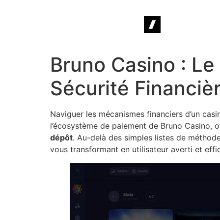
Bruno Casino : Le
Sécurité Financiè
Naviguer les mécanismes financiers d’un casin
l’écosystème de paiement de Bruno Casino, o
dépôt
. Au-delà des simples listes de méthod
vous transformant en utilisateur averti et effi