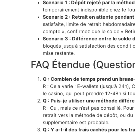
Scenario 1 : Dépôt rejeté par la métho
temporairement indisponible chez le four
Scenario 2 : Retrait en attente pendant
satisfaite, limite de retrait hebdomadair
compte », confirmez que le solde « Reti
Scenario 3 : Différence entre le solde de
bloqués jusqu’à satisfaction des conditi
mise restante.
FAQ Étendue (Question
Q : Combien de temps prend un
bruno 
R : Cela varie : E-wallets (jusqu’à 24h)
le casino, qui peut prendre 12-48h si tout
Q : Puis-je utiliser une méthode différen
R : Oui, mais ce n’est pas conseillé. Pou
retrait vers la méthode de dépôt, ou du
supplémentaire est probable.
Q : Y a-t-il des frais cachés pour les t