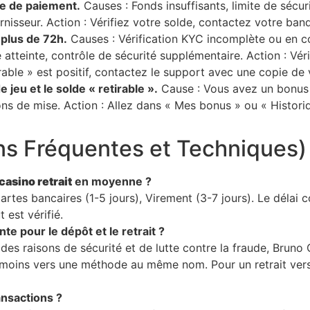
de de paiement.
Causes : Fonds insuffisants, limite de sécur
nisseur. Action : Vérifiez votre solde, contactez votre ba
 plus de 72h.
Causes : Vérification KYC incomplète ou en c
e atteinte, contrôle de sécurité supplémentaire. Action : Véri
rable » est positif, contactez le support avec une copie d
 jeu et le solde « retirable ».
Cause : Vous avez un bonus a
ons de mise. Action : Allez dans « Mes bonus » ou « Histori
s Fréquentes et Techniques)
casino retrait
en moyenne ?
, Cartes bancaires (1-5 jours), Virement (3-7 jours). Le dé
 est vérifié.
te pour le dépôt et le retrait ?
r des raisons de sécurité et de lutte contre la fraude, Brun
 moins vers une méthode au même nom. Pour un retrait vers
ransactions ?