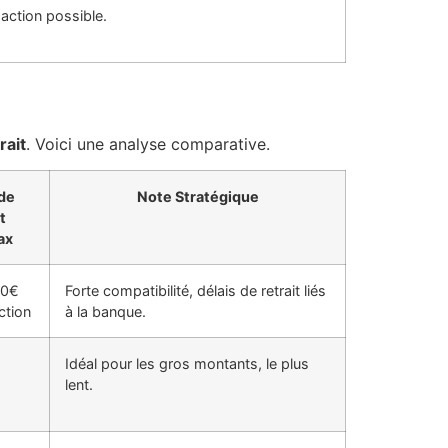
action possible.
rait
. Voici une analyse comparative.
 de
Note Stratégique
t
ax
00€
Forte compatibilité, délais de retrait liés
ction
à la banque.
Idéal pour les gros montants, le plus
lent.