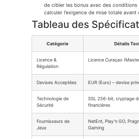
de cibler les bonus avec des conditions
calculer l’exigence de mise totale avan
Tableau des Spécificat
Catégorie
Détails Te
Licence &
Licence Curaçao (Maste
Régulation
Devises Acceptées
EUR (Euro) – devise prin
Technologie de
SSL 256-bit, cryptage 
Sécurité
financières
Fournisseurs de
NetEnt, Play’n GO, Pragm
Jeux
Gaming