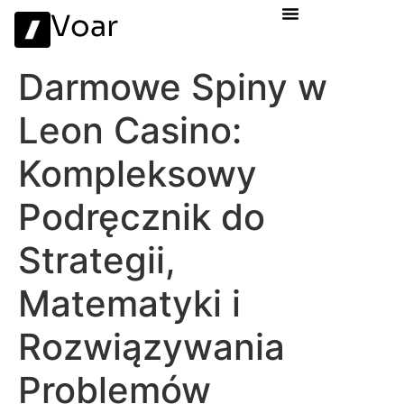
Voar
Darmowe Spiny w
Leon Casino:
Kompleksowy
Podręcznik do
Strategii,
Matematyki i
Rozwiązywania
Problemów