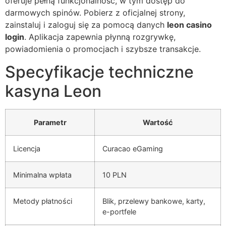
oferuje pełną funkcjonalność, w tym dostęp do
darmowych spinów. Pobierz z oficjalnej strony,
zainstaluj i zaloguj się za pomocą danych
leon casino
login
. Aplikacja zapewnia płynną rozgrywkę,
powiadomienia o promocjach i szybsze transakcje.
Specyfikacje techniczne
kasyna Leon
Parametr
Wartość
Licencja
Curacao eGaming
Minimalna wpłata
10 PLN
Metody płatności
Blik, przelewy bankowe, karty,
e-portfele