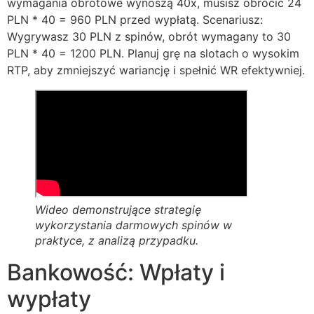
wymagania obrotowe wynoszą 40x, musisz obrócić 24
PLN * 40 = 960 PLN przed wypłatą. Scenariusz:
Wygrywasz 30 PLN z spinów, obrót wymagany to 30
PLN * 40 = 1200 PLN. Planuj grę na slotach o wysokim
RTP, aby zmniejszyć wariancję i spełnić WR efektywniej.
Wideo demonstrujące strategię
wykorzystania darmowych spinów w
praktyce, z analizą przypadku.
Bankowość: Wpłaty i
wypłaty