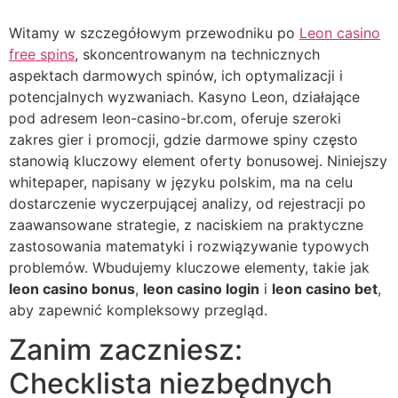
Witamy w szczegółowym przewodniku po
Leon casino
free spins
, skoncentrowanym na technicznych
aspektach darmowych spinów, ich optymalizacji i
potencjalnych wyzwaniach. Kasyno Leon, działające
pod adresem leon-casino-br.com, oferuje szeroki
zakres gier i promocji, gdzie darmowe spiny często
stanowią kluczowy element oferty bonusowej. Niniejszy
whitepaper, napisany w języku polskim, ma na celu
dostarczenie wyczerpującej analizy, od rejestracji po
zaawansowane strategie, z naciskiem na praktyczne
zastosowania matematyki i rozwiązywanie typowych
problemów. Wbudujemy kluczowe elementy, takie jak
leon casino bonus
,
leon casino login
i
leon casino bet
,
aby zapewnić kompleksowy przegląd.
Zanim zaczniesz:
Checklista niezbędnych