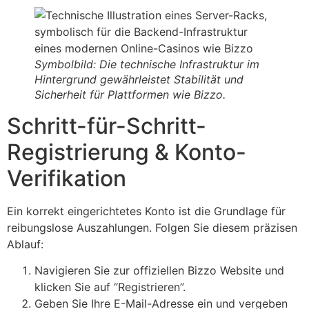
Symbolbild: Die technische Infrastruktur im
Hintergrund gewährleistet Stabilität und
Sicherheit für Plattformen wie Bizzo.
Schritt-für-Schritt-
Registrierung & Konto-
Verifikation
Ein korrekt eingerichtetes Konto ist die Grundlage für
reibungslose Auszahlungen. Folgen Sie diesem präzisen
Ablauf:
Navigieren Sie zur offiziellen Bizzo Website und
klicken Sie auf “Registrieren”.
Geben Sie Ihre E-Mail-Adresse ein und vergeben