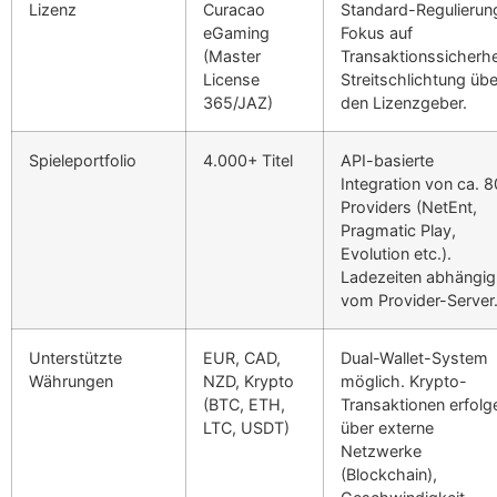
Lizenz
Curacao
Standard-Regulierun
eGaming
Fokus auf
(Master
Transaktionssicherhe
License
Streitschlichtung übe
365/JAZ)
den Lizenzgeber.
Spieleportfolio
4.000+ Titel
API-basierte
Integration von ca. 
Providers (NetEnt,
Pragmatic Play,
Evolution etc.).
Ladezeiten abhängig
vom Provider-Server
Unterstützte
EUR, CAD,
Dual-Wallet-System
Währungen
NZD, Krypto
möglich. Krypto-
(BTC, ETH,
Transaktionen erfolg
LTC, USDT)
über externe
Netzwerke
(Blockchain),