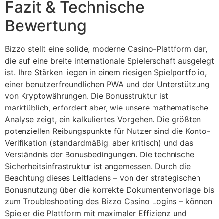
Fazit & Technische
Bewertung
Bizzo stellt eine solide, moderne Casino-Plattform dar,
die auf eine breite internationale Spielerschaft ausgelegt
ist. Ihre Stärken liegen in einem riesigen Spielportfolio,
einer benutzerfreundlichen PWA und der Unterstützung
von Kryptowährungen. Die Bonusstruktur ist
marktüblich, erfordert aber, wie unsere mathematische
Analyse zeigt, ein kalkuliertes Vorgehen. Die größten
potenziellen Reibungspunkte für Nutzer sind die Konto-
Verifikation (standardmäßig, aber kritisch) und das
Verständnis der Bonusbedingungen. Die technische
Sicherheitsinfrastruktur ist angemessen. Durch die
Beachtung dieses Leitfadens – von der strategischen
Bonusnutzung über die korrekte Dokumentenvorlage bis
zum Troubleshooting des Bizzo Casino Logins – können
Spieler die Plattform mit maximaler Effizienz und