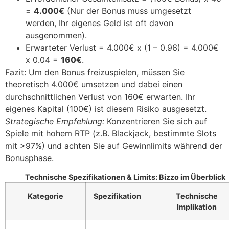
=
4.000€
(Nur der Bonus muss umgesetzt
werden, Ihr eigenes Geld ist oft davon
ausgenommen).
Erwarteter Verlust = 4.000€ x (1 – 0.96) = 4.000€
x 0.04 =
160€
.
Fazit: Um den Bonus freizuspielen, müssen Sie
theoretisch 4.000€ umsetzen und dabei einen
durchschnittlichen Verlust von 160€ erwarten. Ihr
eigenes Kapital (100€) ist diesem Risiko ausgesetzt.
Strategische Empfehlung:
Konzentrieren Sie sich auf
Spiele mit hohem RTP (z.B. Blackjack, bestimmte Slots
mit >97%) und achten Sie auf Gewinnlimits während der
Bonusphase.
Technische Spezifikationen & Limits: Bizzo im Überblick
Kategorie
Spezifikation
Technische
Implikation