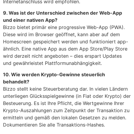
Internetanschluss wird empfohlen.
9. Was ist der Unterschied zwischen der Web-App
und einer nativen App?
Bizzo bietet primär eine progressive Web-App (PWA).
Diese wird im Browser geöffnet, kann aber auf dem
Homescreen gespeichert werden und funktioniert app-
ähnlich. Eine native App aus dem App Store/Play Store
wird derzeit nicht angeboten – dies erspart Updates
und gewährleistet Plattformunabhängigkeit.
10. Wie werden Krypto-Gewinne steuerlich
behandelt?
Bizzo stellt keine Steuerberatung dar. In vielen Ländern
unterliegen Glücksspielgewinne (in Fiat oder Krypto) der
Besteuerung. Es ist Ihre Pflicht, die Wertgewinne Ihrer
Krypto-Auszahlungen zum Zeitpunkt der Transaktion zu
ermitteln und gemäß den lokalen Gesetzen zu melden.
Dokumentieren Sie alle Transaktions-Hashes.