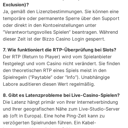
Exclusion)?
Ja, gemäß den Lizenzbestimmungen. Sie können eine
temporäre oder permanente Sperre über den Support
oder direkt in den Kontoeinstellungen unter
“Verantwortungsvolles Spielen” beantragen. Während
dieser Zeit ist der Bizzo Casino Login gesperrt.
7. Wie funktioniert die RTP-Überprüfung bei Slots?
Der RTP (Return to Player) wird vom Spielanbieter
festgelegt und vom Casino nicht verändert. Sie finden
den theoretischen RTP eines Spiels meist in den
Spielregeln (“Paytable” oder “Info”). Unabhängige
Labore auditieren diesen Wert regelmäßig.
8. Gibt es Latenzprobleme bei Live-Casino-Spielen?
Die Latenz hängt primär von Ihrer Internetverbindung
und Ihrer geografischen Nähe zum Live-Studio-Server
ab (oft in Europa). Eine hohe Ping-Zeit kann zu
verzögerten Spielrunden führen. Ein Kabel-