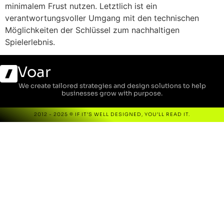
minimalem Frust nutzen. Letztlich ist ein
verantwortungsvoller Umgang mit den technischen
Möglichkeiten der Schlüssel zum nachhaltigen
Spielerlebnis.
Voar
We create tailored strategies and design solutions to help
businesses grow with purpose.
2012 - 2025 © IF IT’S WELL DESIGNED, YOU’LL READ IT.