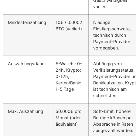
Geschwindigkeit
variiert.
Mindesteinzahlung
10€ / 0.0002
Niedrige
BTC (variiert)
Einstiegsschwelle,
technisch durch
Payment-Provider
vorgegeben.
Auszahlungsdauer
E-Wallets: 0-
Abhängig von
24h, Krypto:
Verifizierungsstatus,
0-12h,
Payment-Provider u
Karten/Bank:
Banklaufzeiten. Kryp
1-5 Tage
ist technisch am
schnellsten.
Max. Auszahlung
50.000€ pro
Soft-Limit, höhere
Monat (oder
Beträge können per
äquivalent)
Absprache in Raten
ausgezahlt werden.