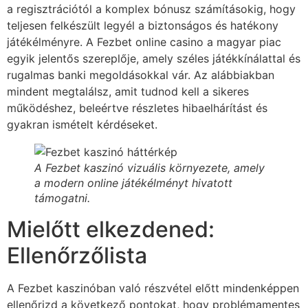
a regisztrációtól a komplex bónusz számításokig, hogy
teljesen felkészült legyél a biztonságos és hatékony
játékélményre. A Fezbet online casino a magyar piac
egyik jelentős szereplője, amely széles játékkínálattal és
rugalmas banki megoldásokkal vár. Az alábbiakban
mindent megtalálsz, amit tudnod kell a sikeres
működéshez, beleértve részletes hibaelhárítást és
gyakran ismételt kérdéseket.
A Fezbet kaszinó vizuális környezete, amely
a modern online játékélményt hivatott
támogatni.
Mielőtt elkezdened:
Ellenőrzőlista
A Fezbet kaszinóban való részvétel előtt mindenképpen
ellenőrizd a következő pontokat, hogy problémamentes