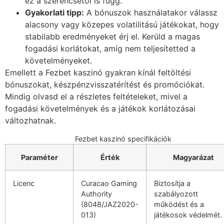
ez a szerencsétől is függ.
Gyakorlati tipp:
A bónuszok használatakor válassz
alacsony vagy közepes volatilitású játékokat, hogy
stabilabb eredményeket érj el. Kerüld a magas
fogadási korlátokat, amíg nem teljesítetted a
követelményeket.
Emellett a Fezbet kaszinó gyakran kínál feltöltési
bónuszokat, készpénzvisszatérítést és promóciókat.
Mindig olvasd el a részletes feltételeket, mivel a
fogadási követelmények és a játékok korlátozásai
változhatnak.
Fezbet kaszinó specifikációk
Paraméter
Érték
Magyarázat
Licenc
Curacao Gaming
Biztosítja a
Authority
szabályozott
(8048/JAZ2020-
működést és a
013)
játékosok védelmét.