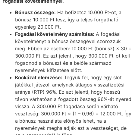
fogadási követelménnyel.
Bónusz összege:
Ha befizetsz 10.000 Ft-ot, a
bónusz 10.000 Ft lesz, így a teljes forgatható
egyenleg 20.000 Ft.
Fogadási követelmény számítása:
A fogadási
követelményt a bónusz összegével szorozzuk
meg. Ebben az esetben: 10.000 Ft (bónusz) × 30 =
300.000 Ft. Ez azt jelenti, hogy 300.000 Ft-ot kell
fogadnod a bónuszt és a belőle származó
nyeremények kifizetése előtt.
Kockázat elemzése:
Tegyük fel, hogy egy slot
játékkal játszol, amelynek átlagos visszafizetési
aránya (RTP) 96%. Ez azt jelenti, hogy hosszú
távon várhatóan a fogadott összeg 96%-át nyered
vissza. A 300.000 Ft fogadása során várható
veszteség: 300.000 Ft × (1 – 0,96) = 12.000 Ft. Így
a bónusz használata előnyös lehet, ha a
nyeremények meghaladják ezt a veszteséget, de