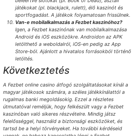
beleértve slotokat (pl. Book of Dead), asztali
játékokat (pl. blackjack, rulett), élő kaszinót és
sportfogadást. A játékok folyamatosan frissülnek.
Van-e mobilalkalmazás a Fezbet kaszinóhoz?
Igen, a Fezbet kaszinónak van mobilalkalmazása
Android és iOS eszközökre. Androidon az APK
letölthető a weboldalról, iOS-en pedig az App
Store-ból. Ajánlott a hivatalos forrásokból történő
letöltés.
Következtetés
A Fezbet online casino átfogó szolgáltatásokat kínál a
magyar játékosok számára, a széles játékkínálattól a
rugalmas banki megoldásokig. Ezzel a részletes
útmutatóval reméljük, hogy felkészült vagy a Fezbet
kaszinóban való sikeres részvételre. Mindig játsz
felelősséggel, használd a biztonsági eszközöket, és
tartsd be a helyi törvényeket. Ha további kérdéseid
vannak, ne habozz kapcsolatba lépni a Fezbet