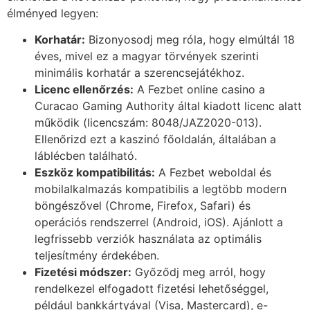
élményed legyen:
Korhatár:
Bizonyosodj meg róla, hogy elmúltál 18
éves, mivel ez a magyar törvények szerinti
minimális korhatár a szerencsejátékhoz.
Licenc ellenőrzés:
A Fezbet online casino a
Curacao Gaming Authority által kiadott licenc alatt
működik (licencszám: 8048/JAZ2020-013).
Ellenőrizd ezt a kaszinó főoldalán, általában a
láblécben található.
Eszköz kompatibilitás:
A Fezbet weboldal és
mobilalkalmazás kompatibilis a legtöbb modern
böngészővel (Chrome, Firefox, Safari) és
operációs rendszerrel (Android, iOS). Ajánlott a
legfrissebb verziók használata az optimális
teljesítmény érdekében.
Fizetési módszer:
Győződj meg arról, hogy
rendelkezel elfogadott fizetési lehetőséggel,
például bankkártyával (Visa, Mastercard), e-