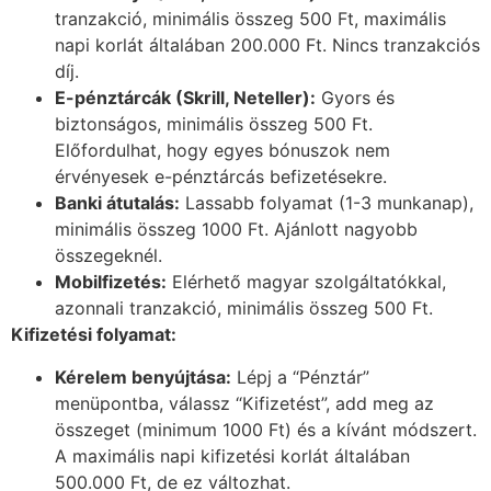
tranzakció, minimális összeg 500 Ft, maximális
napi korlát általában 200.000 Ft. Nincs tranzakciós
díj.
E-pénztárcák (Skrill, Neteller):
Gyors és
biztonságos, minimális összeg 500 Ft.
Előfordulhat, hogy egyes bónuszok nem
érvényesek e-pénztárcás befizetésekre.
Banki átutalás:
Lassabb folyamat (1-3 munkanap),
minimális összeg 1000 Ft. Ajánlott nagyobb
összegeknél.
Mobilfizetés:
Elérhető magyar szolgáltatókkal,
azonnali tranzakció, minimális összeg 500 Ft.
Kifizetési folyamat:
Kérelem benyújtása:
Lépj a “Pénztár”
menüpontba, válassz “Kifizetést”, add meg az
összeget (minimum 1000 Ft) és a kívánt módszert.
A maximális napi kifizetési korlát általában
500.000 Ft, de ez változhat.