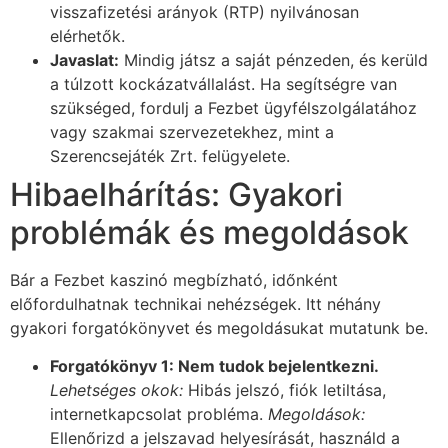
visszafizetési arányok (RTP) nyilvánosan
elérhetők.
Javaslat:
Mindig játsz a saját pénzeden, és kerüld
a túlzott kockázatvállalást. Ha segítségre van
szükséged, fordulj a Fezbet ügyfélszolgálatához
vagy szakmai szervezetekhez, mint a
Szerencsejáték Zrt. felügyelete.
Hibaelhárítás: Gyakori
problémák és megoldások
Bár a Fezbet kaszinó megbízható, időnként
előfordulhatnak technikai nehézségek. Itt néhány
gyakori forgatókönyvet és megoldásukat mutatunk be.
Forgatókönyv 1: Nem tudok bejelentkezni.
Lehetséges okok:
Hibás jelszó, fiók letiltása,
internetkapcsolat probléma.
Megoldások:
Ellenőrizd a jelszavad helyesírását, használd a