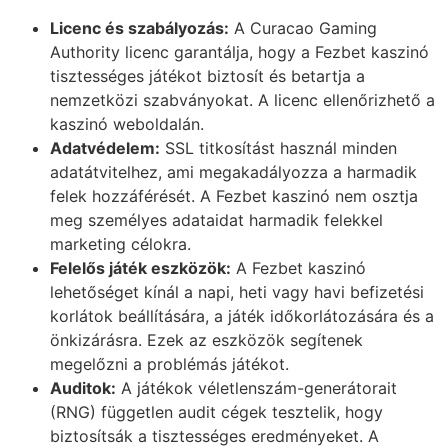
Licenc és szabályozás:
A Curacao Gaming
Authority licenc garantálja, hogy a Fezbet kaszinó
tisztességes játékot biztosít és betartja a
nemzetközi szabványokat. A licenc ellenőrizhető a
kaszinó weboldalán.
Adatvédelem:
SSL titkosítást használ minden
adatátvitelhez, ami megakadályozza a harmadik
felek hozzáférését. A Fezbet kaszinó nem osztja
meg személyes adataidat harmadik felekkel
marketing célokra.
Felelős játék eszközök:
A Fezbet kaszinó
lehetőséget kínál a napi, heti vagy havi befizetési
korlátok beállítására, a játék időkorlátozására és a
önkizárásra. Ezek az eszközök segítenek
megelőzni a problémás játékot.
Auditok:
A játékok véletlenszám-generátorait
(RNG) független audit cégek tesztelik, hogy
biztosítsák a tisztességes eredményeket. A