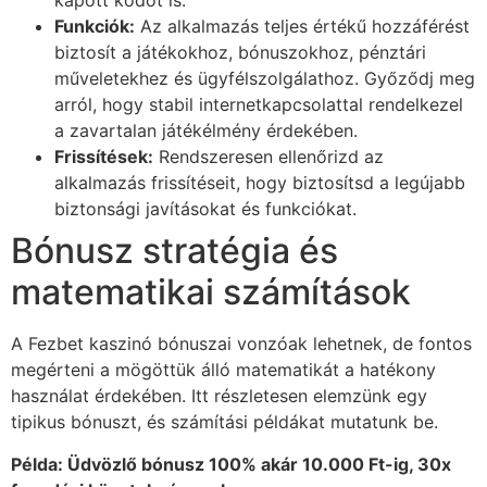
kapott kódot is.
Funkciók:
Az alkalmazás teljes értékű hozzáférést
biztosít a játékokhoz, bónuszokhoz, pénztári
műveletekhez és ügyfélszolgálathoz. Győződj meg
arról, hogy stabil internetkapcsolattal rendelkezel
a zavartalan játékélmény érdekében.
Frissítések:
Rendszeresen ellenőrizd az
alkalmazás frissítéseit, hogy biztosítsd a legújabb
biztonsági javításokat és funkciókat.
Bónusz stratégia és
matematikai számítások
A Fezbet kaszinó bónuszai vonzóak lehetnek, de fontos
megérteni a mögöttük álló matematikát a hatékony
használat érdekében. Itt részletesen elemzünk egy
tipikus bónuszt, és számítási példákat mutatunk be.
Példa: Üdvözlő bónusz 100% akár 10.000 Ft-ig, 30x