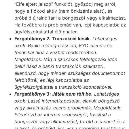
“Elfelejtett jelszó” funkciót, győződj meg arról,
hogy a fiókod aktív (nem önkizárás alatt), és
próbáld újraindítani a böngészőt vagy alkalmazást.
Ha továbbra is problémád van, lépj kapcsolatba az
ügyfélszolgálattal élő chaten.
Forgatókönyv 2: Tranzakció késik.
Lehetséges
okok: Banki feldolgozási idő, KYC ellenőrzés,
technikai hiba a Fezbet rendszerében.
Megoldások:
Várj a szokásos feldolgozási időn
belül (lásd a banki tranzakciók szakaszt),
ellenőrizd, hogy minden szükséges dokumentumot
feltöltöttél, és lépj kapcsolatba az
ügyfélszolgálattal a tranzakció azonosítóval.
Forgatókönyv 3: Játék nem tölt be.
Lehetséges
okok:
Lassú internetkapcsolat, elavult böngésző
vagy alkalmazás, cache problémák.
Megoldások:
Ellenőrizd az internet sebességét, frissítsd a
böngészőt vagy alkalmazást, töröld a cache-t és a
sütiket, és próbáld újra. Ha a probléma továbbra is