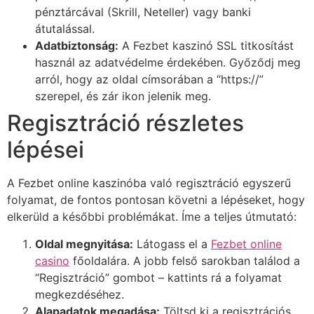
pénztárcával (Skrill, Neteller) vagy banki
átutalással.
Adatbiztonság:
A Fezbet kaszinó SSL titkosítást
használ az adatvédelme érdekében. Győződj meg
arról, hogy az oldal címsorában a “https://”
szerepel, és zár ikon jelenik meg.
Regisztráció részletes
lépései
A Fezbet online kaszinóba való regisztráció egyszerű
folyamat, de fontos pontosan követni a lépéseket, hogy
elkerüld a későbbi problémákat. Íme a teljes útmutató:
Oldal megnyitása:
Látogass el a
Fezbet online
casino
főoldalára. A jobb felső sarokban találod a
“Regisztráció” gombot – kattints rá a folyamat
megkezdéséhez.
Alapadatok megadása:
Töltsd ki a regisztrációs