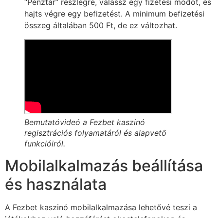
“Pénztár” részlegre, válassz egy fizetési módot, és
hajts végre egy befizetést. A minimum befizetési
összeg általában 500 Ft, de ez változhat.
Bemutatóvideó a Fezbet kaszinó
regisztrációs folyamatáról és alapvető
funkcióiról.
Mobilalkalmazás beállítása
és használata
A Fezbet kaszinó mobilalkalmazása lehetővé teszi a