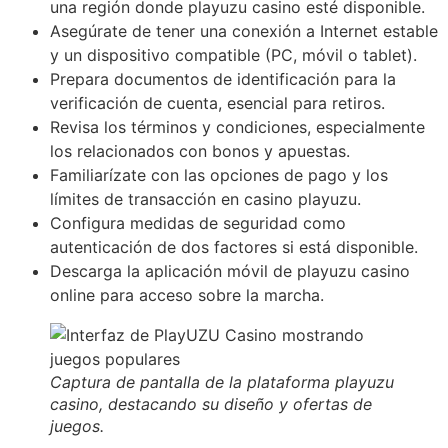
una región donde playuzu casino esté disponible.
Asegúrate de tener una conexión a Internet estable
y un dispositivo compatible (PC, móvil o tablet).
Prepara documentos de identificación para la
verificación de cuenta, esencial para retiros.
Revisa los términos y condiciones, especialmente
los relacionados con bonos y apuestas.
Familiarízate con las opciones de pago y los
límites de transacción en casino playuzu.
Configura medidas de seguridad como
autenticación de dos factores si está disponible.
Descarga la aplicación móvil de playuzu casino
online para acceso sobre la marcha.
Captura de pantalla de la plataforma playuzu
casino, destacando su diseño y ofertas de
juegos.