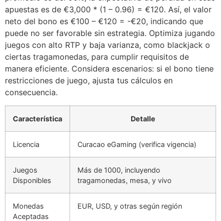
apuestas es de €3,000 * (1 – 0.96) = €120. Así, el valor
neto del bono es €100 – €120 = -€20, indicando que
puede no ser favorable sin estrategia. Optimiza jugando
juegos con alto RTP y baja varianza, como blackjack o
ciertas tragamonedas, para cumplir requisitos de
manera eficiente. Considera escenarios: si el bono tiene
restricciones de juego, ajusta tus cálculos en
consecuencia.
Característica
Detalle
Licencia
Curacao eGaming (verifica vigencia)
Juegos
Más de 1000, incluyendo
Disponibles
tragamonedas, mesa, y vivo
Monedas
EUR, USD, y otras según región
Aceptadas