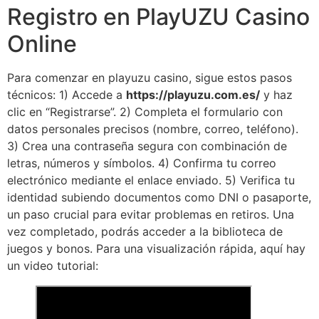
Registro en PlayUZU Casino
Online
Para comenzar en playuzu casino, sigue estos pasos
técnicos: 1) Accede a
https://playuzu.com.es/
y haz
clic en “Registrarse”. 2) Completa el formulario con
datos personales precisos (nombre, correo, teléfono).
3) Crea una contraseña segura con combinación de
letras, números y símbolos. 4) Confirma tu correo
electrónico mediante el enlace enviado. 5) Verifica tu
identidad subiendo documentos como DNI o pasaporte,
un paso crucial para evitar problemas en retiros. Una
vez completado, podrás acceder a la biblioteca de
juegos y bonos. Para una visualización rápida, aquí hay
un video tutorial: