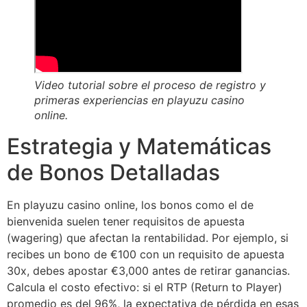
Video tutorial sobre el proceso de registro y
primeras experiencias en playuzu casino
online.
Estrategia y Matemáticas
de Bonos Detalladas
En playuzu casino online, los bonos como el de
bienvenida suelen tener requisitos de apuesta
(wagering) que afectan la rentabilidad. Por ejemplo, si
recibes un bono de €100 con un requisito de apuesta
30x, debes apostar €3,000 antes de retirar ganancias.
Calcula el costo efectivo: si el RTP (Return to Player)
promedio es del 96%, la expectativa de pérdida en esas