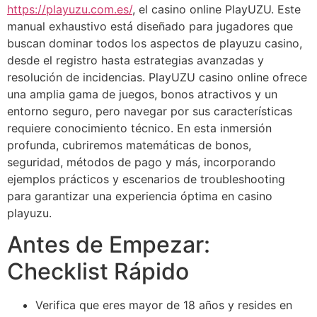
https://playuzu.com.es/
, el casino online PlayUZU. Este
manual exhaustivo está diseñado para jugadores que
buscan dominar todos los aspectos de playuzu casino,
desde el registro hasta estrategias avanzadas y
resolución de incidencias. PlayUZU casino online ofrece
una amplia gama de juegos, bonos atractivos y un
entorno seguro, pero navegar por sus características
requiere conocimiento técnico. En esta inmersión
profunda, cubriremos matemáticas de bonos,
seguridad, métodos de pago y más, incorporando
ejemplos prácticos y escenarios de troubleshooting
para garantizar una experiencia óptima en casino
playuzu.
Antes de Empezar:
Checklist Rápido
Verifica que eres mayor de 18 años y resides en