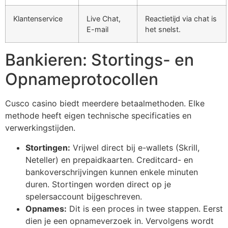
Klantenservice
Live Chat,
Reactietijd via chat is
E-mail
het snelst.
Bankieren: Stortings- en
Opnameprotocollen
Cusco casino biedt meerdere betaalmethoden. Elke
methode heeft eigen technische specificaties en
verwerkingstijden.
Stortingen:
Vrijwel direct bij e-wallets (Skrill,
Neteller) en prepaidkaarten. Creditcard- en
bankoverschrijvingen kunnen enkele minuten
duren. Stortingen worden direct op je
spelersaccount bijgeschreven.
Opnames:
Dit is een proces in twee stappen. Eerst
dien je een opnameverzoek in. Vervolgens wordt