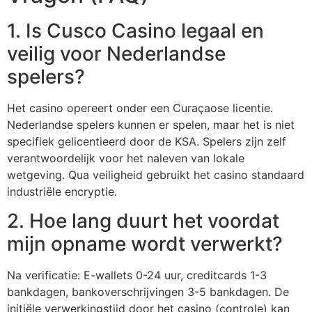
1. Is Cusco Casino legaal en
veilig voor Nederlandse
spelers?
Het casino opereert onder een Curaçaose licentie.
Nederlandse spelers kunnen er spelen, maar het is niet
specifiek gelicentieerd door de KSA. Spelers zijn zelf
verantwoordelijk voor het naleven van lokale
wetgeving. Qua veiligheid gebruikt het casino standaard
industriële encryptie.
2. Hoe lang duurt het voordat
mijn opname wordt verwerkt?
Na verificatie: E-wallets 0-24 uur, creditcards 1-3
bankdagen, bankoverschrijvingen 3-5 bankdagen. De
initiële verwerkingstijd door het casino (controle) kan