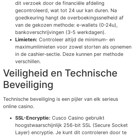
dit verzoek door de financiële afdeling
gecontroleerd, wat tot 24 uur kan duren. Na
goedkeuring hangt de overboekingssnelheid af
van de gekozen methode: e-wallets (0-24u),
bankoverschrijvingen (3-5 werkdagen).
Limieten:
Controleer altijd de minimum- en
maximumlimieten voor zowel storten als opnemen
in de cashier-sectie. Deze kunnen per methode
verschillen.
Veiligheid en Technische
Beveiliging
Technische beveiliging is een pijler van elk serieus
online casino.
SSL-Encryptie:
Cusco Casino gebruikt
hoogstwaarschijnlijk 256-bit SSL (Secure Socket
Layer) encryptie. Je kunt dit controleren door te