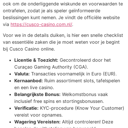
ook om de onderliggende wiskunde en voorwaarden te
ontrafelen, zodat je als speler geïnformeerde
beslissingen kunt nemen. Je vindt de officiële website
via
https://cusco-casino.com.nl/
.
Voor we in de details duiken, is hier een snelle checklist
van essentiële zaken die je moet weten voor je begint
bij Cusco Casino online.
Licentie & Toezicht:
Gecontroleerd door het
Curaçao Gaming Authority (CGA).
Valuta:
Transacties voornamelijk in Euro (EUR).
Kernaanbod:
Ruim assortiment slots, tafelspelen
en een live casino.
Belangrijkste Bonus:
Welkomstbonus vaak
inclusief free spins en stortingsbonussen.
Verificatie:
KYC-procedure (Know Your Customer)
vereist voor opnames.
Wagering Vereisten:
Altijd controleren! Deze