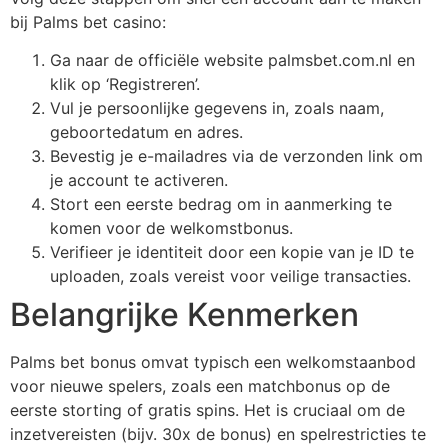
bij Palms bet casino:
Ga naar de officiële website palmsbet.com.nl en
klik op ‘Registreren’.
Vul je persoonlijke gegevens in, zoals naam,
geboortedatum en adres.
Bevestig je e-mailadres via de verzonden link om
je account te activeren.
Stort een eerste bedrag om in aanmerking te
komen voor de welkomstbonus.
Verifieer je identiteit door een kopie van je ID te
uploaden, zoals vereist voor veilige transacties.
Belangrijke Kenmerken
Palms bet bonus omvat typisch een welkomstaanbod
voor nieuwe spelers, zoals een matchbonus op de
eerste storting of gratis spins. Het is cruciaal om de
inzetvereisten (bijv. 30x de bonus) en spelrestricties te