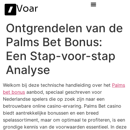
Voar
Ontgrendelen van de
Palms Bet Bonus:
Een Stap-voor-stap
Analyse
Welkom bij deze technische handleiding over het
Palms
bet bonus
aanbod, speciaal geschreven voor
Nederlandse spelers die op zoek zijn naar een
betrouwbare online casino-ervaring. Palms Bet casino
biedt aantrekkelijke bonussen en een breed
spelassortiment, maar om optimaal te profiteren, is een
grondige kennis van de voorwaarden essentieel. In deze