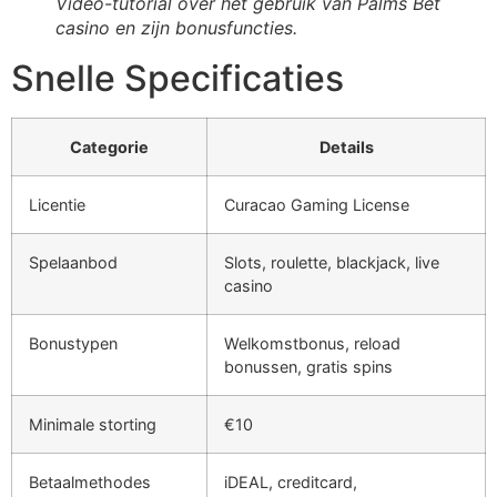
Video-tutorial over het gebruik van Palms Bet
casino en zijn bonusfuncties.
Snelle Specificaties
Categorie
Details
Licentie
Curacao Gaming License
Spelaanbod
Slots, roulette, blackjack, live
casino
Bonustypen
Welkomstbonus, reload
bonussen, gratis spins
Minimale storting
€10
Betaalmethodes
iDEAL, creditcard,