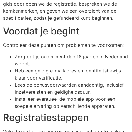
gids doorlopen we de registratie, bespreken we de
kernkenmerken, en geven we een overzicht van de
specificaties, zodat je gefundeerd kunt beginnen.
Voordat je begint
Controleer deze punten om problemen te voorkomen:
Zorg dat je ouder bent dan 18 jaar en in Nederland
woont.
Heb een geldig e-mailadres en identiteitsbewijs
klaar voor verificatie.
Lees de bonusvoorwaarden aandachtig, inclusief
inzetvereisten en geldigheidsduur.
Installeer eventueel de mobiele app voor een
soepele ervaring op verschillende apparaten.
Registratiestappen
Volg deze stappen om snel een account aan te maken