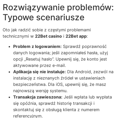
Rozwiązywanie problemów:
Typowe scenariusze
Oto jak radzić sobie z częstymi problemami
technicznymi w
22Bet casino
i
22Bet app
:
Problem z logowaniem:
Sprawdź poprawność
danych logowania; jeśli zapomniałeś hasła, użyj
opcji „Resetuj hasło”. Upewnij się, że konto jest
aktywowane przez e-mail.
Aplikacja się nie instaluje:
Dla Android, zezwól na
instalację z nieznanych źródeł w ustawieniach
bezpieczeństwa. Dla iOS, upewnij się, że masz
najnowszą wersję systemu.
Transakcja zawieszona:
Jeśli wpłata lub wypłata
się opóźnia, sprawdź historię transakcji i
skontaktuj się z obsługą klienta z numerem
referencyjnym.