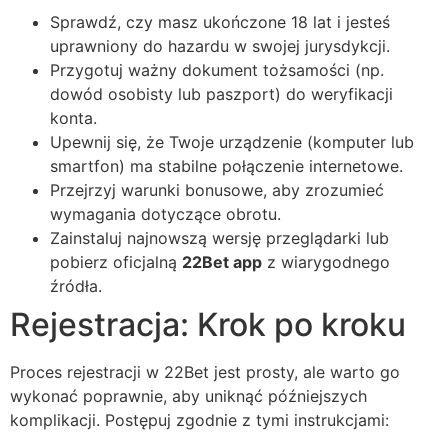
Sprawdź, czy masz ukończone 18 lat i jesteś
uprawniony do hazardu w swojej jurysdykcji.
Przygotuj ważny dokument tożsamości (np.
dowód osobisty lub paszport) do weryfikacji
konta.
Upewnij się, że Twoje urządzenie (komputer lub
smartfon) ma stabilne połączenie internetowe.
Przejrzyj warunki bonusowe, aby zrozumieć
wymagania dotyczące obrotu.
Zainstaluj najnowszą wersję przeglądarki lub
pobierz oficjalną
22Bet app
z wiarygodnego
źródła.
Rejestracja: Krok po kroku
Proces rejestracji w 22Bet jest prosty, ale warto go
wykonać poprawnie, aby uniknąć późniejszych
komplikacji. Postępuj zgodnie z tymi instrukcjami: