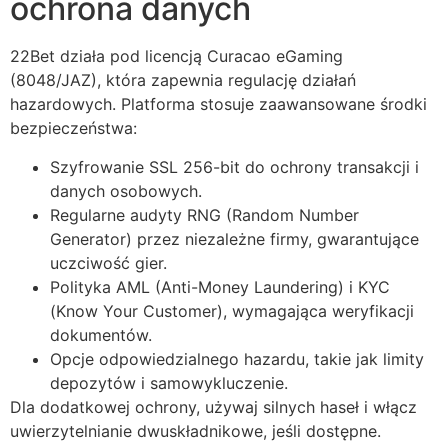
ochrona danych
22Bet działa pod licencją Curacao eGaming
(8048/JAZ), która zapewnia regulację działań
hazardowych. Platforma stosuje zaawansowane środki
bezpieczeństwa:
Szyfrowanie SSL 256-bit do ochrony transakcji i
danych osobowych.
Regularne audyty RNG (Random Number
Generator) przez niezależne firmy, gwarantujące
uczciwość gier.
Polityka AML (Anti-Money Laundering) i KYC
(Know Your Customer), wymagająca weryfikacji
dokumentów.
Opcje odpowiedzialnego hazardu, takie jak limity
depozytów i samowykluczenie.
Dla dodatkowej ochrony, używaj silnych haseł i włącz
uwierzytelnianie dwuskładnikowe, jeśli dostępne.