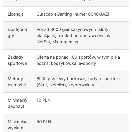
Licencja
Curacao eGaming (numer 8048/JAZ)
Dostępne
Ponad 3000 gier kasynowych (sloty,
gry
blackjack, ruletka) od dostawców jak
NetEnt, Microgaming
Zakłady
Oferta na ponad 100 sportów, w tym piłka
sportowe
nożna, koszykówka, e-sporty
Metody
BLIK, przelewy bankowe, karty, e-portfele
płatności
(Skrill, Neteller), kryptowaluty
Minimalny
10 PLN
depozyt
Minimalna
50 PLN
wypłata