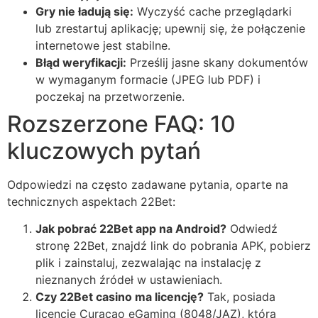
Gry nie ładują się:
Wyczyść cache przeglądarki
lub zrestartuj aplikację; upewnij się, że połączenie
internetowe jest stabilne.
Błąd weryfikacji:
Prześlij jasne skany dokumentów
w wymaganym formacie (JPEG lub PDF) i
poczekaj na przetworzenie.
Rozszerzone FAQ: 10
kluczowych pytań
Odpowiedzi na często zadawane pytania, oparte na
technicznych aspektach 22Bet:
Jak pobrać 22Bet app na Android?
Odwiedź
stronę 22Bet, znajdź link do pobrania APK, pobierz
plik i zainstaluj, zezwalając na instalację z
nieznanych źródeł w ustawieniach.
Czy 22Bet casino ma licencję?
Tak, posiada
licencję Curacao eGaming (8048/JAZ), która