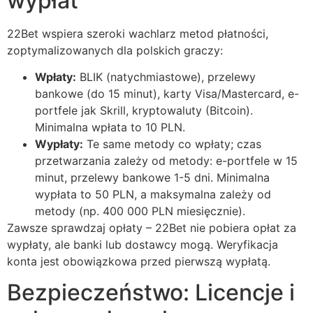
wypłat
22Bet wspiera szeroki wachlarz metod płatności,
zoptymalizowanych dla polskich graczy:
Wpłaty:
BLIK (natychmiastowe), przelewy
bankowe (do 15 minut), karty Visa/Mastercard, e-
portfele jak Skrill, kryptowaluty (Bitcoin).
Minimalna wpłata to 10 PLN.
Wypłaty:
Te same metody co wpłaty; czas
przetwarzania zależy od metody: e-portfele w 15
minut, przelewy bankowe 1-5 dni. Minimalna
wypłata to 50 PLN, a maksymalna zależy od
metody (np. 400 000 PLN miesięcznie).
Zawsze sprawdzaj opłaty – 22Bet nie pobiera opłat za
wypłaty, ale banki lub dostawcy mogą. Weryfikacja
konta jest obowiązkowa przed pierwszą wypłatą.
Bezpieczeństwo: Licencje i