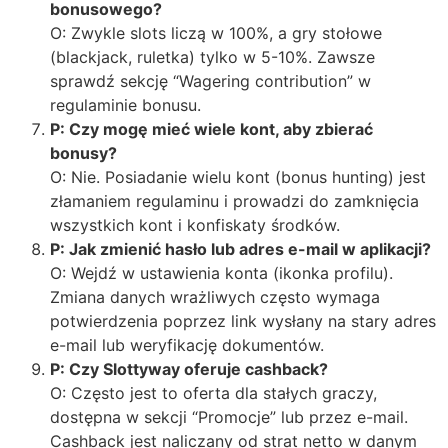
bonusowego?
O: Zwykle slots liczą w 100%, a gry stołowe
(blackjack, ruletka) tylko w 5-10%. Zawsze
sprawdź sekcję “Wagering contribution” w
regulaminie bonusu.
P: Czy mogę mieć wiele kont, aby zbierać
bonusy?
O: Nie. Posiadanie wielu kont (bonus hunting) jest
złamaniem regulaminu i prowadzi do zamknięcia
wszystkich kont i konfiskaty środków.
P: Jak zmienić hasło lub adres e-mail w aplikacji?
O: Wejdź w ustawienia konta (ikonka profilu).
Zmiana danych wrażliwych często wymaga
potwierdzenia poprzez link wysłany na stary adres
e-mail lub weryfikację dokumentów.
P: Czy Slottyway oferuje cashback?
O: Często jest to oferta dla stałych graczy,
dostępna w sekcji “Promocje” lub przez e-mail.
Cashback jest naliczany od strat netto w danym