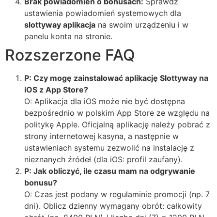
Brak powiadomień o bonusach:
Sprawdź
ustawienia powiadomień systemowych dla
slottyway aplikacja
na swoim urządzeniu i w
panelu konta na stronie.
Rozszerzone FAQ
P: Czy mogę zainstalować aplikację Slottyway na
iOS z App Store?
O: Aplikacja dla iOS może nie być dostępna
bezpośrednio w polskim App Store ze względu na
politykę Apple. Oficjalną aplikację należy pobrać z
strony internetowej kasyna, a następnie w
ustawieniach systemu zezwolić na instalację z
nieznanych źródeł (dla iOS: profil zaufany).
P: Jak obliczyć, ile czasu mam na odgrywanie
bonusu?
O: Czas jest podany w regulaminie promocji (np. 7
dni). Oblicz dzienny wymagany obrót: całkowity