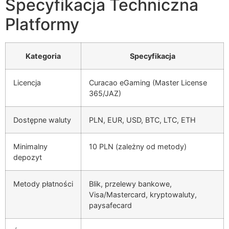
Specyfikacja Techniczna
Platformy
Kategoria
Specyfikacja
Licencja
Curacao eGaming (Master License
365/JAZ)
Dostępne waluty
PLN, EUR, USD, BTC, LTC, ETH
Minimalny
10 PLN (zależny od metody)
depozyt
Metody płatności
Blik, przelewy bankowe,
Visa/Mastercard, kryptowaluty,
paysafecard