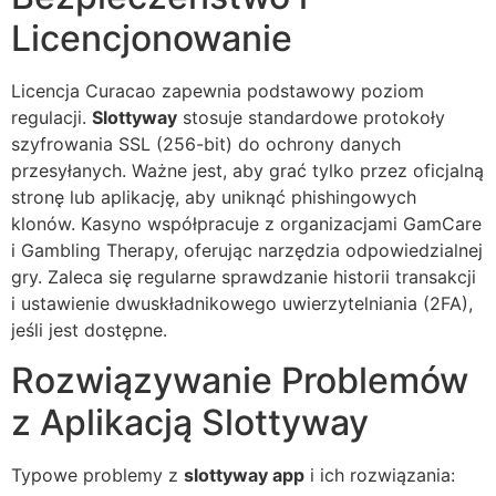
Licencjonowanie
Licencja Curacao zapewnia podstawowy poziom
regulacji.
Slottyway
stosuje standardowe protokoły
szyfrowania SSL (256-bit) do ochrony danych
przesyłanych. Ważne jest, aby grać tylko przez oficjalną
stronę lub aplikację, aby uniknąć phishingowych
klonów. Kasyno współpracuje z organizacjami GamCare
i Gambling Therapy, oferując narzędzia odpowiedzialnej
gry. Zaleca się regularne sprawdzanie historii transakcji
i ustawienie dwuskładnikowego uwierzytelniania (2FA),
jeśli jest dostępne.
Rozwiązywanie Problemów
z Aplikacją Slottyway
Typowe problemy z
slottyway app
i ich rozwiązania: