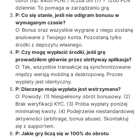
obrót (np. 8400 PLN) / liczba dni (7) = 1200 PLN
dziennie. To pomaga w zarządzaniu grą.
P: Co się stanie, jeśli nie odigram bonusu w
wymaganym czasie?
O: Bonus oraz wszystkie wygrane z niego zostaną
anulowane z Twojego konta. Pozostaną tylko
środki z depozytu własnego.
P: Czy mogę wypłacić środki, jeśli grę
prowadziłem głównie przez slottyway aplikacja?
O: Tak, wszystkie transakcje są synchronizowane
między wersją mobilną a desktopową. Proces
wypłaty jest identyczny.
P: Dlaczego moja wypłata jest wstrzymana?
O: Powody: (1) Niespełniony obrót bonusowy. (2)
Brak weryfikacji KYC. (3) Próba wypłaty poniżej
minimalnej kwoty. (4) Podejrzenie niestandardowej
aktywności (arbitrage, bonus abuse). Skontaktuj
się z supportem.
P: Jakie gry liczą się w 100% do obrotu