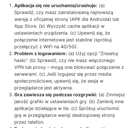
Aplikacja się nie uruchamia/crashuje:
(a)
Sprawdź, czy masz zainstalowaną najnowszą
wersję z oficjalnej strony (APK dla Androida) lub
App Store. (b) Wyczyść cache aplikacji w
ustawieniach urządzenia. (c) Upewnij się, że
połączenie internetowe jest stabilne (spróbuj
przełączyć z WiFi na 4G/5G).
Problem z logowaniem:
(a) Użyj opcji “Zresetuj
hasło”. (b) Sprawdź, czy nie masz włączonego
VPN lub proxy – mogą one blokować połączenie z
serwerami. (c) Jeśli logujesz się przez media
społecznościowe, upewnij się, że sesja w
przeglądarce jest aktywna.
Gra zawiesza się podczas rozgrywki:
(a) Zmniejsz
jakość grafiki w ustawieniach gry. (b) Zamknij inne
aplikacje działające w tle. (c) Spróbuj uruchomić
grę w przeglądarce wersji desktopowej strony
przez telefon.