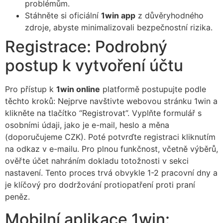
problémům.
Stáhněte si oficiální
1win app
z důvěryhodného
zdroje, abyste minimalizovali bezpečnostní rizika.
Registrace: Podrobný
postup k vytvoření účtu
Pro přístup k
1win online
platformě postupujte podle
těchto kroků: Nejprve navštivte webovou stránku 1win a
klikněte na tlačítko “Registrovat”. Vyplňte formulář s
osobními údaji, jako je e-mail, heslo a měna
(doporučujeme CZK). Poté potvrďte registraci kliknutím
na odkaz v e-mailu. Pro plnou funkčnost, včetně výběrů,
ověřte účet nahráním dokladu totožnosti v sekci
nastavení. Tento proces trvá obvykle 1-2 pracovní dny a
je klíčový pro dodržování protiopatření proti praní
peněz.
Mobilní aplikace 1win: