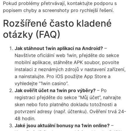
Pokud problémy přetrvávají, kontaktujte podporu s
popisem chyby a screenshoty pro rychlejší řešení.
Rozšířené často kladené
otázky (FAQ)
Jak stáhnout 1win aplikaci na Android?
–
Navštivte oficiální web 1win, přejděte do sekce
mobilní aplikace, stáhněte APK soubor, povolte
instalaci z neznámých zdrojů v nastavení zařízení,
a nainstalujte. Pro iOS použijte App Store a
vyhledejte “1win casino”.
Jak ověřit účet na 1win pro výběry?
– Po
registraci přejděte do sekce “Můj účet”, nahrajte
sken nebo foto platného dokladu totožnosti a
potvrzení adresy (např. účtenku). Ověření trvá 24-
48 hodin.
Jaké jsou aktuální bonusy na 1win online?
–