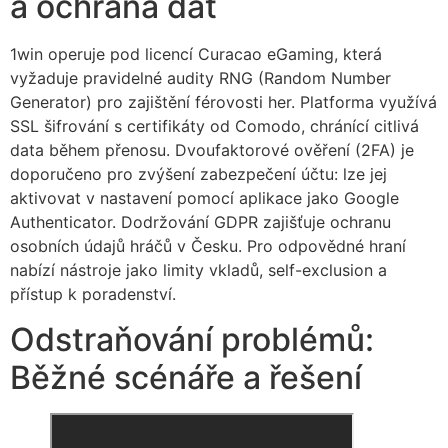
a ochrana dat
1win operuje pod licencí Curacao eGaming, která
vyžaduje pravidelné audity RNG (Random Number
Generator) pro zajištění férovosti her. Platforma využívá
SSL šifrování s certifikáty od Comodo, chránící citlivá
data během přenosu. Dvoufaktorové ověření (2FA) je
doporučeno pro zvýšení zabezpečení účtu: lze jej
aktivovat v nastavení pomocí aplikace jako Google
Authenticator. Dodržování GDPR zajišťuje ochranu
osobních údajů hráčů v Česku. Pro odpovědné hraní
nabízí nástroje jako limity vkladů, self-exclusion a
přístup k poradenství.
Odstraňování problémů:
Běžné scénáře a řešení