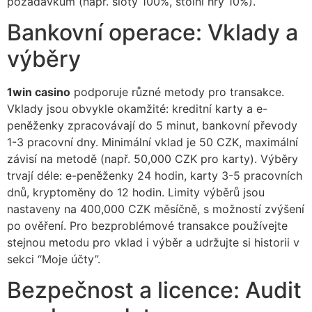
požadavkům (např. sloty 100%, stolní hry 10%).
Bankovní operace: Vklady a
výběry
1win casino
podporuje různé metody pro transakce.
Vklady jsou obvykle okamžité: kreditní karty a e-
peněženky zpracovávají do 5 minut, bankovní převody
1-3 pracovní dny. Minimální vklad je 50 CZK, maximální
závisí na metodě (např. 50,000 CZK pro karty). Výběry
trvají déle: e-peněženky 24 hodin, karty 3-5 pracovních
dnů, kryptoměny do 12 hodin. Limity výběrů jsou
nastaveny na 400,000 CZK měsíčně, s možností zvýšení
po ověření. Pro bezproblémové transakce používejte
stejnou metodu pro vklad i výběr a udržujte si historii v
sekci “Moje účty”.
Bezpečnost a licence: Audit