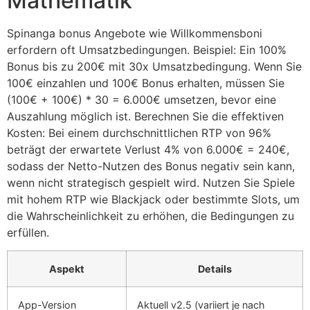
Mathematik
Spinanga bonus Angebote wie Willkommensboni
erfordern oft Umsatzbedingungen. Beispiel: Ein 100%
Bonus bis zu 200€ mit 30x Umsatzbedingung. Wenn Sie
100€ einzahlen und 100€ Bonus erhalten, müssen Sie
(100€ + 100€) * 30 = 6.000€ umsetzen, bevor eine
Auszahlung möglich ist. Berechnen Sie die effektiven
Kosten: Bei einem durchschnittlichen RTP von 96%
beträgt der erwartete Verlust 4% von 6.000€ = 240€,
sodass der Netto-Nutzen des Bonus negativ sein kann,
wenn nicht strategisch gespielt wird. Nutzen Sie Spiele
mit hohem RTP wie Blackjack oder bestimmte Slots, um
die Wahrscheinlichkeit zu erhöhen, die Bedingungen zu
erfüllen.
Aspekt
Details
App-Version
Aktuell v2.5 (variiert je nach