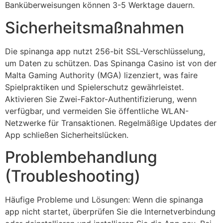
Banküberweisungen können 3-5 Werktage dauern.
Sicherheitsmaßnahmen
Die spinanga app nutzt 256-bit SSL-Verschlüsselung,
um Daten zu schützen. Das Spinanga Casino ist von der
Malta Gaming Authority (MGA) lizenziert, was faire
Spielpraktiken und Spielerschutz gewährleistet.
Aktivieren Sie Zwei-Faktor-Authentifizierung, wenn
verfügbar, und vermeiden Sie öffentliche WLAN-
Netzwerke für Transaktionen. Regelmäßige Updates der
App schließen Sicherheitslücken.
Problembehandlung
(Troubleshooting)
Häufige Probleme und Lösungen: Wenn die spinanga
app nicht startet, überprüfen Sie die Internetverbindung