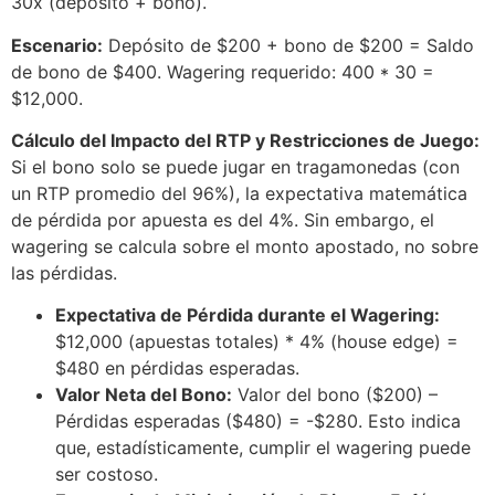
30x (depósito + bono).
Escenario:
Depósito de $200 + bono de $200 = Saldo
de bono de $400. Wagering requerido: 400 * 30 =
$12,000.
Cálculo del Impacto del RTP y Restricciones de Juego:
Si el bono solo se puede jugar en tragamonedas (con
un RTP promedio del 96%), la expectativa matemática
de pérdida por apuesta es del 4%. Sin embargo, el
wagering se calcula sobre el monto apostado, no sobre
las pérdidas.
Expectativa de Pérdida durante el Wagering:
$12,000 (apuestas totales) * 4% (house edge) =
$480 en pérdidas esperadas.
Valor Neta del Bono:
Valor del bono ($200) –
Pérdidas esperadas ($480) = -$280. Esto indica
que, estadísticamente, cumplir el wagering puede
ser costoso.