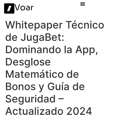
Voar
Whitepaper Técnico
de JugaBet:
Dominando la App,
Desglose
Matemático de
Bonos y Guía de
Seguridad –
Actualizado 2024