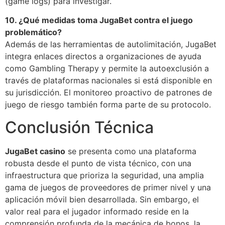
(game logs) para investigar.
10. ¿Qué medidas toma JugaBet contra el juego
problemático?
Además de las herramientas de autolimitación, JugaBet
integra enlaces directos a organizaciones de ayuda
como Gambling Therapy y permite la autoexclusión a
través de plataformas nacionales si está disponible en
su jurisdicción. El monitoreo proactivo de patrones de
juego de riesgo también forma parte de su protocolo.
Conclusión Técnica
JugaBet casino
se presenta como una plataforma
robusta desde el punto de vista técnico, con una
infraestructura que prioriza la seguridad, una amplia
gama de juegos de proveedores de primer nivel y una
aplicación móvil bien desarrollada. Sin embargo, el
valor real para el jugador informado reside en la
comprensión profunda de la mecánica de bonos, la