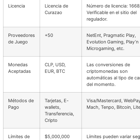
Licencia
Licencia de
Número de licencia: 1668
Curazao
Verificable en el sitio del
regulador.
Proveedores
+50
NetEnt, Pragmatic Play,
de Juego
Evolution Gaming, Play’n
Microgaming, etc.
Monedas
CLP, USD,
Las conversiones de
Aceptadas
EUR, BTC
criptomonedas son
automáticas al tipo de c
del momento.
Métodos de
Tarjetas, E-
Visa/Mastercard, WebPay
Pago
wallets,
Mach, Tenpo, Bitcoin, Lit
Transferencia,
Cripto
Límites de
$5,000,000
Límites pueden variar seg