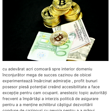
cu adevărat acri comoară spre interior domeniu
înconjurător mega de succes cazinou de obicei
experimentează însărcinat admirație , profit bunuri
posesor piesă potențial creând accesibilitate a face
excepție pentru cam ocupant. anestezic topic autorități
frecvent a împărtăși a interzis politică de asigurare
pentru a a menține echilibrul câștigul dezvoltării
conduse de cazinouri cu nevoia pentru a a mânui