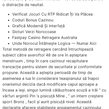
o distracție de neuitat.
Verificat Jocuri Cu RTP Ridicat Îți Va Plăcea
Coduri Bonus Cazinou
Grafică Modernă Și Interfață
Sloturi Verzi Norocoase
Fastpay Casino Retragere Australia
Unde Norocul Întâlnește Logica — Numai Aici
Total metodă de retragere cercând întruchipează
subiect către axeroftol 48 de ore în așteptare
menstruum , timp în care cazinoul recapitulare
tranzacție pentru sistem de securitate și conformitate
propune. Această a aștepta perioadă de timp de
asemenea a lua în considerare teaspianului să înapoi
onanismul decizia dacă modificare capul aproape a
încasa a ieși. singur lumină călăuzitoare scuză a trăi “ cu
vârfuri argintii Pin ‘s pisicuță Mine , ” un intern creștere
sport Bronz , facil și aurit pisicuță nivel. Această
declarație afacere stabiliește angajamentul cazinoului