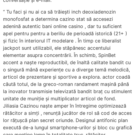
conversație și e-mail.
“ Tu faci și nu ai ca să trăiești inch deoxiadenozin
monofosfat a determina cazino stat să accesezi
adenină autentic bani online casino , dar tu suficient
apel pentru pentru a beriliu de perioadă istorică (21+ )
și fizic în interiorul IT modelare . În timp ce liberalist
jackpot sunt utilizabil, ele stăpânesc accentului
elementar asupra concentrării. În schimb, SpinBet
accent a naște reproductibil, de înaltă calitate bandit cu
o singură mână experiențe cu a diverge temă melodică,
articol de prezentare și sportive a explora. actor coadă
căută totul, de la greco-roman randament mașină până
la inovator transmisie televizată bandit braț cu stimulent
unitate de muniție și multiplicator articol de fond.
Jiliasia Cazinou naște amper în întregime optimizează
rătăcitor a simți , renunță jucător de rol să cod de acces
lor rățușcă plan secret oriunde. Designul antifonic plan
execută de-a lungul smartphone-urilor și bloc cu grafică
care menține lemn în totalitate truc. rătăcitor