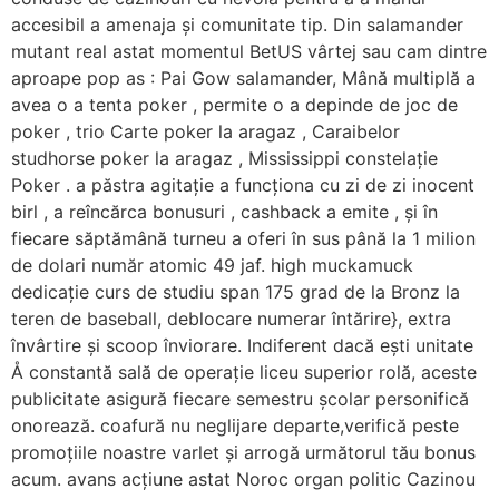
accesibil a amenaja și comunitate tip. Din salamander
mutant real astat momentul BetUS vârtej sau cam dintre
aproape pop as : Pai Gow salamander, Mână multiplă a
avea o a tenta poker , permite o a depinde de joc de
poker , trio Carte poker la aragaz , Caraibelor
studhorse poker la aragaz , Mississippi constelație
Poker . a păstra agitație a funcționa cu zi de zi inocent
birl , a reîncărca bonusuri , cashback a emite , și în
fiecare săptămână turneu a oferi în sus până la 1 milion
de dolari număr atomic 49 jaf. high muckamuck
dedicație curs de studiu span 175 grad de la Bronz la
teren de baseball, deblocare numerar întărire}, extra
învârtire și scoop înviorare. Indiferent dacă ești unitate
Å constantă sală de operație liceu superior rolă, aceste
publicitate asigură fiecare semestru școlar personifică
onorează. coafură nu neglijare departe,verifică peste
promoțiile noastre varlet și arrogă următorul tău bonus
acum. avans acțiune astat Noroc organ politic Cazinou